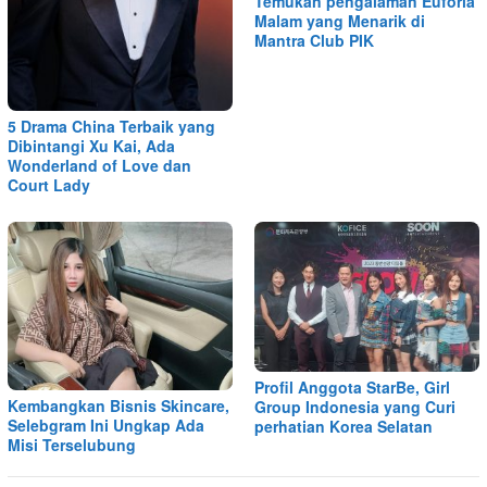
Temukan pengalaman Euforia
Malam yang Menarik di
Mantra Club PIK
5 Drama China Terbaik yang
Dibintangi Xu Kai, Ada
Wonderland of Love dan
Court Lady
Profil Anggota StarBe, Girl
Kembangkan Bisnis Skincare,
Group Indonesia yang Curi
Selebgram Ini Ungkap Ada
perhatian Korea Selatan
Misi Terselubung