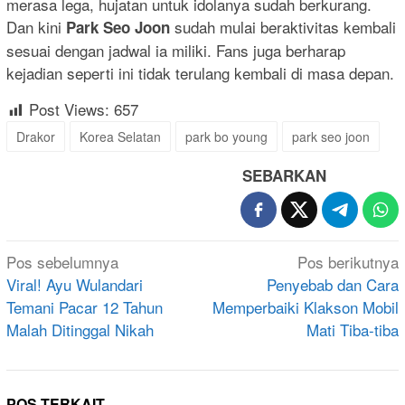
merasa lega, hujatan untuk idolanya sudah berkurang.
Dan kini
sudah mulai beraktivitas kembali
Park Seo Joon
sesuai dengan jadwal ia miliki. Fans juga berharap
kejadian seperti ini tidak terulang kembali di masa depan.
Post Views:
657
Drakor
Korea Selatan
park bo young
park seo joon
SEBARKAN
Navigasi
Pos sebelumnya
Pos berikutnya
pos
Viral! Ayu Wulandari
Penyebab dan Cara
Temani Pacar 12 Tahun
Memperbaiki Klakson Mobil
Malah Ditinggal Nikah
Mati Tiba-tiba
POS TERKAIT