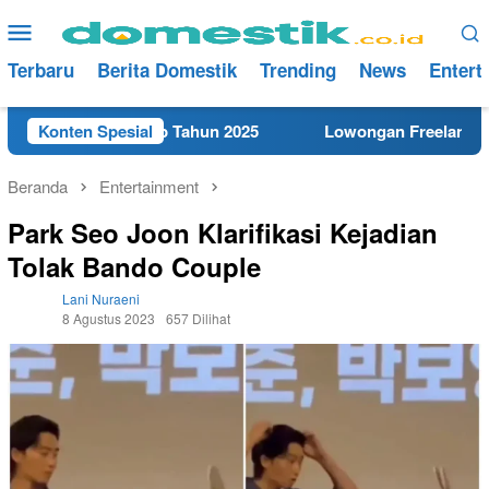
Loncat
Menu
ke
Mobile
konten
Terbaru
Berita Domestik
Trending
News
Entert
ekat di Cilacap Tahun 2025
Konten Spesial
Lowongan Freelance Teknis
Beranda
Entertainment
Park Seo Joon Klarifikasi Kejadian
Tolak Bando Couple
Lani Nuraeni
8 Agustus 2023
657 Dilihat