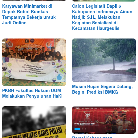
Karyawan Minimarket di
Calon Legislatif Dapil 6
Depok Bobol Brankas
Kabupaten Indramayu Ainun
Tempatnya Bekerja untuk
Nadjib S.H., Melakukan
Judi Online
Kegiatan Sosialiasi di
Kecamatan Haurgeulis
Musim Hujan Segera Datang,
PKBH Fakultas Hukum UGM
Begini Prediksi BMKG
Melakukan Penyuluhan HaKI
Ramai Kekecewaan