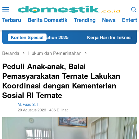
Loncat
Menu
ke
Mobile
konten
Terbaru
Berita Domestik
Trending
News
Entert
t di Rembang Tahun 2025
Konten Spesial
Kerja Hari Ini Teknisi/Mekan
Beranda
Hukum dan Pemerintahan
Peduli Anak-anak, Balai
Pemasyarakatan Ternate Lakukan
Koordinasi dengan Kementerian
Sosial RI Ternate
M. Fuad S. T.
29 Agustus 2023
486 Dilihat