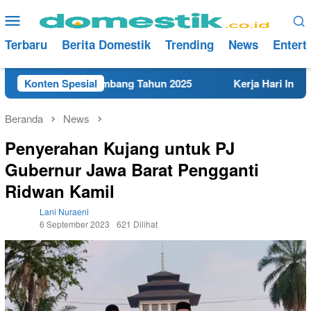
Loncat
Menu
ke
Mobile
konten
Terbaru
Berita Domestik
Trending
News
Entert
erdekat di Rembang Tahun 2025
Konten Spesial
Kerja Hari Ini Teknisi
Beranda
News
Penyerahan Kujang untuk PJ
Gubernur Jawa Barat Pengganti
Ridwan Kamil
Lani Nuraeni
6 September 2023
621 Dilihat