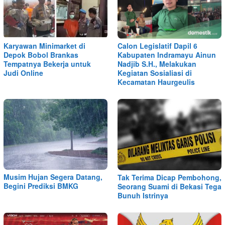
Karyawan Minimarket di
Calon Legislatif Dapil 6
Depok Bobol Brankas
Kabupaten Indramayu Ainun
Tempatnya Bekerja untuk
Nadjib S.H., Melakukan
Judi Online
Kegiatan Sosialiasi di
Kecamatan Haurgeulis
Musim Hujan Segera Datang,
Tak Terima Dicap Pembohong,
Begini Prediksi BMKG
Seorang Suami di Bekasi Tega
Bunuh Istrinya