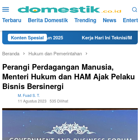
Loncat
Menu
ke
Mobile
konten
Terbaru
Berita Domestik
Trending
News
Entert
i Rembang Tahun 2025
Konten Spesial
Kerja Hari Ini Teknisi/Mekanik D
Beranda
Hukum dan Pemerintahan
Perangi Perdagangan Manusia,
Menteri Hukum dan HAM Ajak Pelaku
Bisnis Bersinergi
M. Fuad S. T.
11 Agustus 2023
535 Dilihat