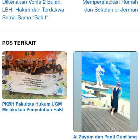
Dikenakan Vonis 2 Bulan,
Mempersiapkan Rumah
LBH: Hakim dan Terdakwa
dan Sekolah di Jerman
Sama-Sama “Sakit”
POS TERKAIT
PKBH Fakultas Hukum UGM
Melakukan Penyuluhan HaKI
Al Zaytun dan Panji Gumilang