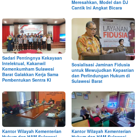
Meresahkan, Model dan DJ
Cantik Ini Angkat Bicara
Sadari Pentingnya Kekayaan
Intelektual, Kakanwil
Sosialisasi Jaminan Fidusia
Kemenkumham Sulawesi
untuk Mewujudkan Kepastian
Barat Galakkan Kerja Sama
dan Perlindungan Hukum di
Pembentukan Sentra KI
Sulawesi Barat
Kantor Wilayah Kementerian
Kantor Wilayah Kementerian
Hukum dan HAM Sulawesi
Hukum dan HAM Sulawesi