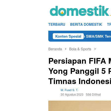
Loncat
ke
konten
TERBARU
BERITA DOMESTIK
T
rja Teknisi/Mekanik DAMRI Lulusan SMA/SMK Terdekat di Remba
Konten Spesial
Beranda
Bola & Sports
Persiapan FIFA 
Yong Panggil 5 
Timnas Indones
M. Fuad S. T.
30 Agustus 2023
556 Dilihat