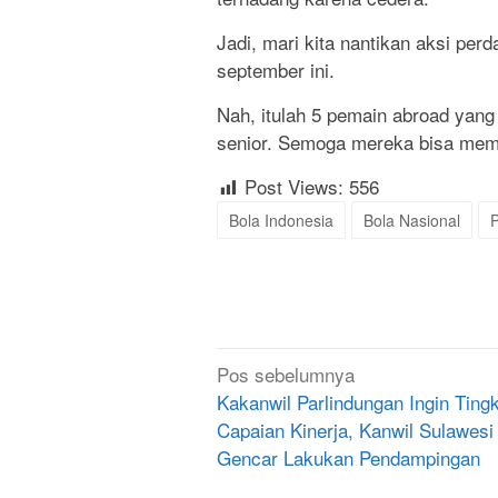
Jadi, mari kita nantikan aksi per
september ini.
Nah, itulah 5 pemain abroad yan
senior. Semoga mereka bisa mem
Post Views:
556
Bola Indonesia
Bola Nasional
Navigasi
Pos sebelumnya
pos
Kakanwil Parlindungan Ingin Ting
Capaian Kinerja, Kanwil Sulawesi
Gencar Lakukan Pendampingan