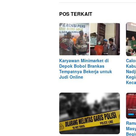
POS TERKAIT
Karyawan Minimarket di
Calo
Depok Bobol Brankas
Kabu
Tempatnya Bekerja untuk
Nadj
Judi Online
Kegi
Keca
Ram
Masy
Begi