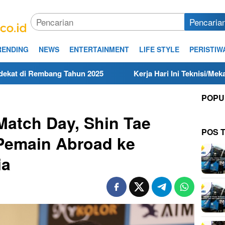
Pencaria
RENDING
NEWS
ENTERTAINMENT
LIFE STYLE
PERISTIW
ng Tahun 2025
Kerja Hari Ini Teknisi/Mekanik DAMRI Lu
POPU
Match Day, Shin Tae
POS 
Pemain Abroad ke
ia