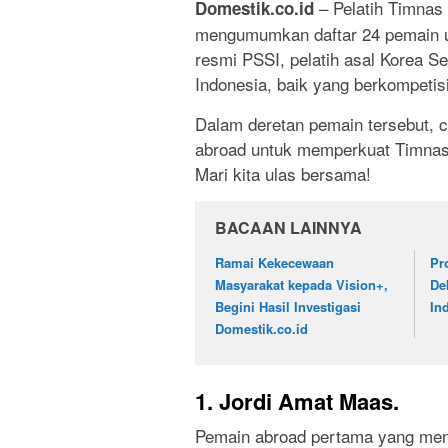
– Pelatih Timnas 
Domestik.co.id
mengumumkan daftar 24 pemain un
resmi PSSI, pelatih asal Korea S
Indonesia, baik yang berkompetis
Dalam deretan pemain tersebut, 
abroad untuk memperkuat Timnas
Mari kita ulas bersama!
BACAAN LAINNYA
Ramai Kekecewaan
Pr
Masyarakat kepada Vision+,
De
Begini Hasil Investigasi
In
Domestik.co.id
1. Jordi Amat Maas.
Pemain abroad pertama yang mend