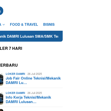
n
A
FOOD & TRAVEL
BISNIS
lusan SMA/SMK Terdekat di Cilacap Tahun 2025
Lowongan
LER 7 HARI
TERBARU
26 Juli 2025
LOKER DAMRI
Job Fair Online Teknisi/Mekanik
DAMRI Lu…
26 Juli 2025
LOKER DAMRI
Info Kerja Teknisi/Mekanik
DAMRI Lulusan…