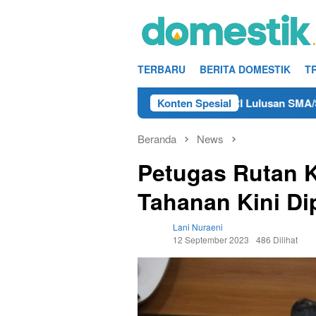
Loncat
ke
konten
TERBARU
BERITA DOMESTIK
T
nfo Kerja Teknisi/Mekanik DAMRI Lulusan SMA/SMK Terdekat d
Konten Spesial
Beranda
News
Petugas Rutan K
Tahanan Kini Di
Lani Nuraeni
12 September 2023
486 Dilihat