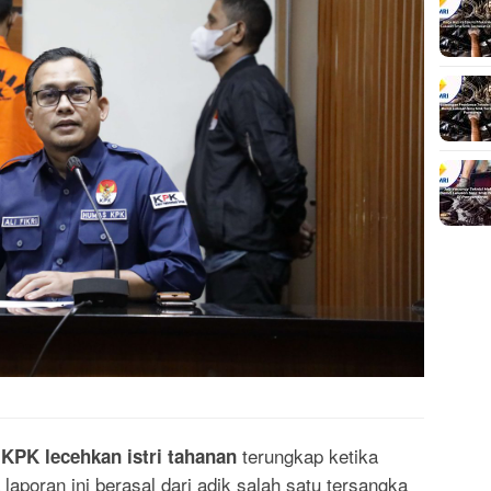
terungkap ketika
 KPK lecehkan istri tahanan
aporan ini berasal dari adik salah satu tersangka