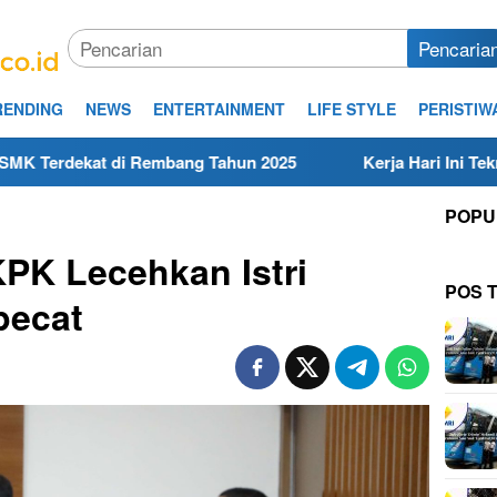
Pencaria
RENDING
NEWS
ENTERTAINMENT
LIFE STYLE
PERISTIW
i Rembang Tahun 2025
Kerja Hari Ini Teknisi/Mekanik 
POPU
PK Lecehkan Istri
POS 
pecat