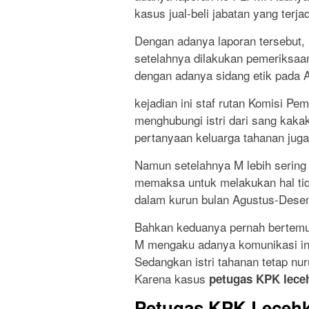
kasus jual-beli jabatan yang terj
Dengan adanya laporan tersebut
setelahnya dilakukan pemeriksaan
dengan adanya sidang etik pada A
kejadian ini staf rutan Komisi Pe
menghubungi istri dari sang kaka
pertanyaan keluarga tahanan jug
Namun setelahnya M lebih sering
memaksa untuk melakukan hal tid
dalam kurun bulan Agustus-Desem
Bahkan keduanya pernah bertemu ju
M mengaku adanya komunikasi ini
Sedangkan istri tahanan tetap nu
Karena kasus
petugas KPK leceh
Petugas KPK Lecehka