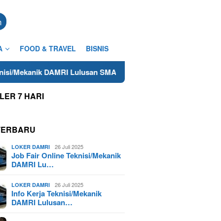
n
A
FOOD & TRAVEL
BISNIS
DAMRI Lulusan SMA/SMK Terdekat di Cilacap Tahun 2025
L
LER 7 HARI
TERBARU
26 Juli 2025
LOKER DAMRI
Job Fair Online Teknisi/Mekanik
DAMRI Lu…
26 Juli 2025
LOKER DAMRI
Info Kerja Teknisi/Mekanik
DAMRI Lulusan…