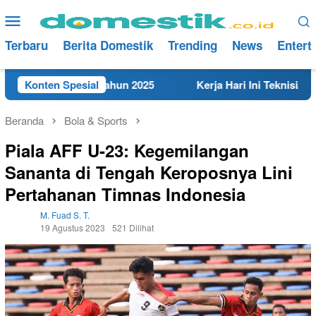
Loncat
Menu
ke
Mobile
konten
Terbaru
Berita Domestik
Trending
News
Entert
t di Rembang Tahun 2025
Konten Spesial
Kerja Hari Ini Teknisi/Mekan
Beranda
Bola & Sports
Piala AFF U-23: Kegemilangan
Sananta di Tengah Keroposnya Lini
Pertahanan Timnas Indonesia
M. Fuad S. T.
19 Agustus 2023
521 Dilihat