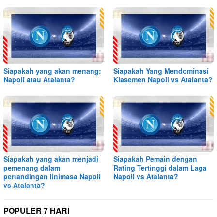
Siapakah yang akan menang:
Siapakah Yang Mendominasi
Napoli atau Atalanta?
Klasemen Napoli vs Atalanta?
Siapakah yang akan menjadi
Siapakah Pemain dengan
pemenang dalam
Rating Tertinggi dalam Laga
pertandingan linimasa Napoli
Napoli vs Atalanta?
vs Atalanta?
POPULER 7 HARI