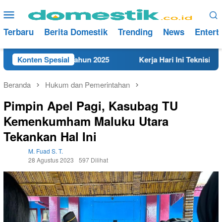
Loncat
Menu
ke
Mobile
konten
Terbaru
Berita Domestik
Trending
News
Entert
 di Rembang Tahun 2025
Konten Spesial
Kerja Hari Ini Teknisi/Mekani
Beranda
Hukum dan Pemerintahan
Pimpin Apel Pagi, Kasubag TU
Kemenkumham Maluku Utara
Tekankan Hal Ini
M. Fuad S. T.
28 Agustus 2023
597 Dilihat