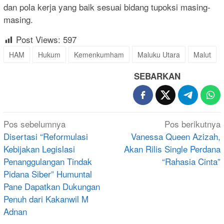
dan pola kerja yang baik sesuai bidang tupoksi masing-
masing.
Post Views:
597
HAM
Hukum
Kemenkumham
Maluku Utara
Malut
SEBARKAN
Navigasi
Pos sebelumnya
Pos berikutnya
pos
Disertasi “Reformulasi
Vanessa Queen Azizah,
Kebijakan Legislasi
Akan Rilis Single Perdana
Penanggulangan Tindak
“Rahasia Cinta”
Pidana Siber” Humuntal
Pane Dapatkan Dukungan
Penuh dari Kakanwil M
Adnan