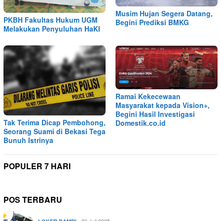
Musim Hujan Segera Datang,
PKBH Fakultas Hukum UGM
Begini Prediksi BMKG
Melakukan Penyuluhan HaKI
Ramai Kekecewaan
Masyarakat kepada Vision+,
Begini Hasil Investigasi
Tak Terima Dicap Pembohong,
Domestik.co.id
Seorang Suami di Bekasi Tega
Bunuh Istrinya
POPULER 7 HARI
POS TERBARU