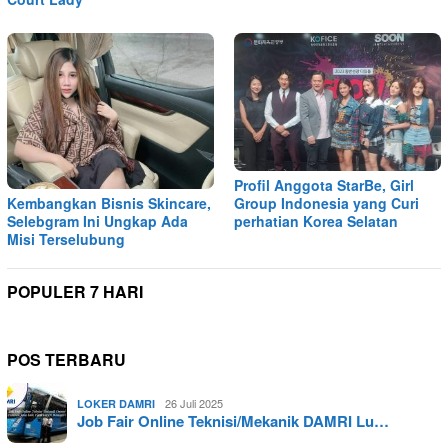
Profil Anggota StarBe, Girl
Kembangkan Bisnis Skincare,
Group Indonesia yang Curi
Selebgram Ini Ungkap Ada
perhatian Korea Selatan
Misi Terselubung
POPULER 7 HARI
POS TERBARU
26 Juli 2025
LOKER DAMRI
Job Fair Online Teknisi/Mekanik DAMRI Lu…