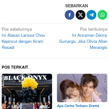
SEBARKAN
Navigasi
Pos sebelumnya
Pos berikutnya
pos
Ini Alasan Larissa Chou
Ini Ancaman Denny
Kepincut dengan Ikram
Sumargo, Jika Olivia Allan
Rosadi
Menangis
POS TERKAIT
Apa Cerita Terbaru Drama