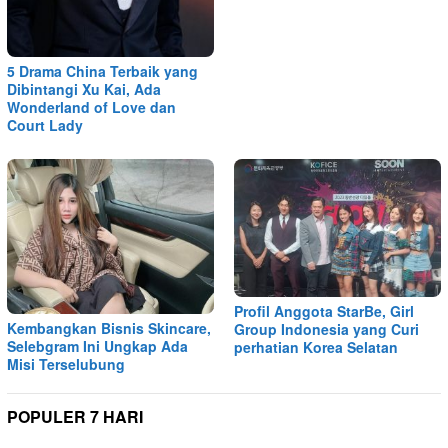
5 Drama China Terbaik yang
Dibintangi Xu Kai, Ada
Wonderland of Love dan
Court Lady
Profil Anggota StarBe, Girl
Kembangkan Bisnis Skincare,
Group Indonesia yang Curi
Selebgram Ini Ungkap Ada
perhatian Korea Selatan
Misi Terselubung
POPULER 7 HARI