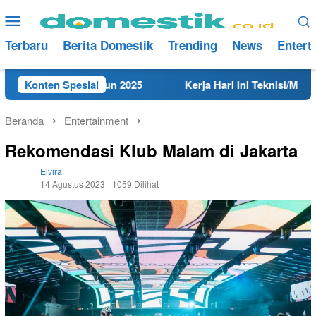
Loncat
Menu
ke
Mobile
konten
Terbaru
Berita Domestik
Trending
News
Entert
 Rembang Tahun 2025
Konten Spesial
Kerja Hari Ini Teknisi/Mekanik D
Beranda
Entertainment
Rekomendasi Klub Malam di Jakarta
Elvira
14 Agustus 2023
1059 Dilihat