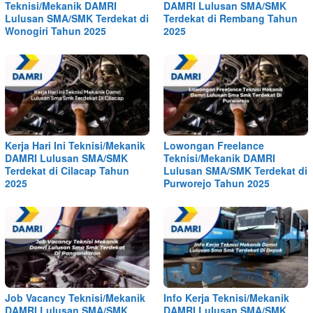
Teknisi/Mekanik DAMRI
DAMRI Lulusan SMA/SMK
Lulusan SMA/SMK Terdekat di
Terdekat di Rembang Tahun
Wonogiri Tahun 2025
2025
Kerja Hari Ini Teknisi/Mekanik
Lowongan Freelance
DAMRI Lulusan SMA/SMK
Teknisi/Mekanik DAMRI
Terdekat di Cilacap Tahun
Lulusan SMA/SMK Terdekat di
2025
Purworejo Tahun 2025
Job Vacancy Teknisi/Mekanik
Info Kerja Teknisi/Mekanik
DAMRI Lulusan SMA/SMK
DAMRI Lulusan SMA/SMK