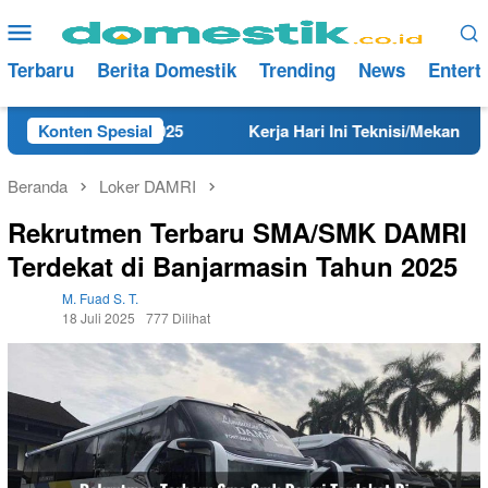
Loncat
Menu
ke
Mobile
konten
Terbaru
Berita Domestik
Trending
News
Entert
ng Tahun 2025
Konten Spesial
Kerja Hari Ini Teknisi/Mekanik DAMRI Lu
Beranda
Loker DAMRI
Rekrutmen Terbaru SMA/SMK DAMRI
Terdekat di Banjarmasin Tahun 2025
M. Fuad S. T.
18 Juli 2025
777 Dilihat