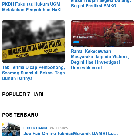
PKBH Fakultas Hukum UGM
Begini Prediksi BMKG
Melakukan Penyuluhan HaKI
Ramai Kekecewaan
Masyarakat kepada Vision+,
Begini Hasil Investigasi
Tak Terima Dicap Pembohong,
Domestik.co.id
Seorang Suami di Bekasi Tega
Bunuh Istrinya
POPULER 7 HARI
POS TERBARU
26 Juli 2025
LOKER DAMRI
Job Fair Online Teknisi/Mekanik DAMRI Lu…