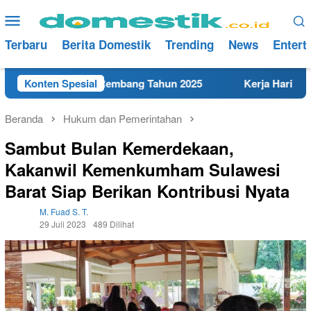
Loncat
Menu
ke
Mobile
konten
Terbaru
Berita Domestik
Trending
News
Entert
K Terdekat di Rembang Tahun 2025
Konten Spesial
Kerja Hari Ini Tekn
Beranda
Hukum dan Pemerintahan
Sambut Bulan Kemerdekaan,
Kakanwil Kemenkumham Sulawesi
Barat Siap Berikan Kontribusi Nyata
M. Fuad S. T.
29 Juli 2023
489 Dilihat