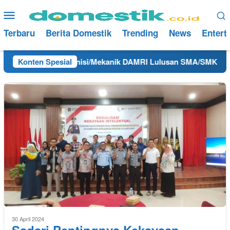
Loncat
Menu
ke
Mobile
konten
Terbaru
Berita Domestik
Trending
News
Entert
Kerja Hari Ini Teknisi/Mekanik DAMRI Lulusan SMA/SMK Terdeka
Konten Spesial
30 April 2024