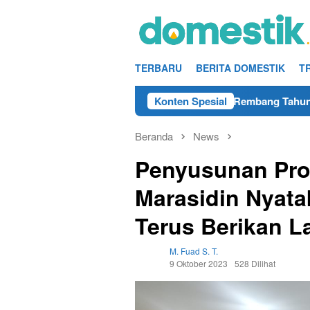
Loncat
ke
konten
TERBARU
BERITA DOMESTIK
T
AMRI Lulusan SMA/SMK Terdekat di Rembang Tahun 2025
Konten Spesial
Beranda
News
Penyusunan Pro
Marasidin Nyat
Terus Berikan L
M. Fuad S. T.
9 Oktober 2023
528 Dilihat