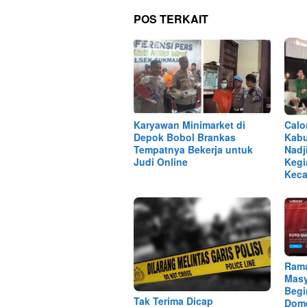
POS TERKAIT
Karyawan Minimarket di
Calo
Depok Bobol Brankas
Kabu
Tempatnya Bekerja untuk
Nadj
Judi Online
Kegi
Keca
Ram
Masy
Begi
Tak Terima Dicap
Dome