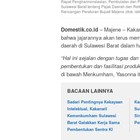
Rapat Pengharmonsiasian, Pembulatan dan P
Sulawesi Barat tentang Pajak Daerah dan Ret
Rancangan Peraturan Bupati Majene (dok. ist
– Majene – Kaka
Domestik.co.id
bahwa jajarannya akan terus mem
daerah di Sulawesi Barat dalam 
“Hal ini sejalan dengan tugas d
pembentukan dan fasilitasi produ
di bawah Menkumham, Yasonna itu 
BACAAN LAINNYA
Sadari Pentingnya Kekayaan
Ka
Intelektual, Kakanwil
Su
Kemenkumham Sulawesi
Si
Barat Galakkan Kerja Sama
Pe
Pembentukan Sentra KI