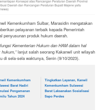
emantapan Konsepsi atas Rancangan Peraturan Daerah Provinsi
ribusi Daerah dan Rancangan Peraturan Bupati Majene yaitu
imewa)
nwil Kemenkumham Sulbar, Marasidin mengatakan
berikan pelayanan terbaik kepada Pemerintah
hal penyusunan produk hukum daerah.
an fungsi Kementerian Hukum dan HAM dalam hal
lanjut salah seorang Kakanwil unit wilayah
k hukum,”
di sela-sela waktunya, Senin (9/10/2023).
nwil Kemenkumham
Tingkatkan Layanan, Kanwil
lawesi Barat Hadiri
Kemenkumham Sulawesi
mulasi Pengamanan
Barat Laksanakan Sosialisasi
milu Tahun 2024
Sapo Perdes