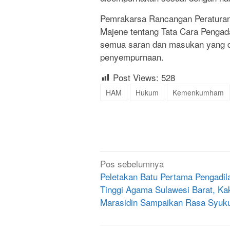
Pemrakarsa Rancangan Peraturan 
Majene tentang Tata Cara Penga
semua saran dan masukan yang di
penyempurnaan.
Post Views:
528
HAM
Hukum
Kemenkumham
Navigasi
Pos sebelumnya
pos
Peletakan Batu Pertama Pengadil
Tinggi Agama Sulawesi Barat, Ka
Marasidin Sampaikan Rasa Syuk