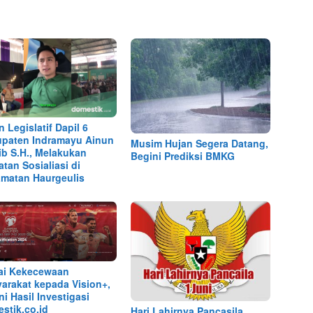
n Legislatif Dapil 6
paten Indramayu Ainun
Musim Hujan Segera Datang,
ib S.H., Melakukan
Begini Prediksi BMKG
atan Sosialiasi di
matan Haurgeulis
ai Kekecewaan
arakat kepada Vision+,
ni Hasil Investigasi
stik.co.id
Hari Lahirnya Pancasila