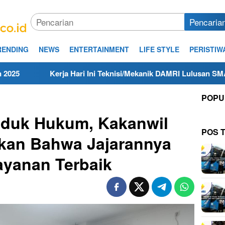
Pencaria
RENDING
NEWS
ENTERTAINMENT
LIFE STYLE
PERISTIW
Kerja Hari Ini Teknisi/Mekanik DAMRI Lulusan SMA/SMK Terdeka
POPU
duk Hukum, Kakanwil
POS 
akan Bahwa Jajarannya
ayanan Terbaik