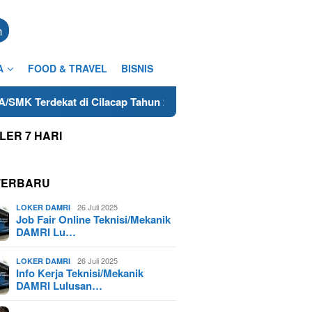
n
A
FOOD & TRAVEL
BISNIS
t di Cilacap Tahun 2025
Lowongan Freelance Teknisi/M
LER 7 HARI
TERBARU
26 Juli 2025
LOKER DAMRI
Job Fair Online Teknisi/Mekanik
DAMRI Lu…
26 Juli 2025
LOKER DAMRI
Info Kerja Teknisi/Mekanik
DAMRI Lulusan…