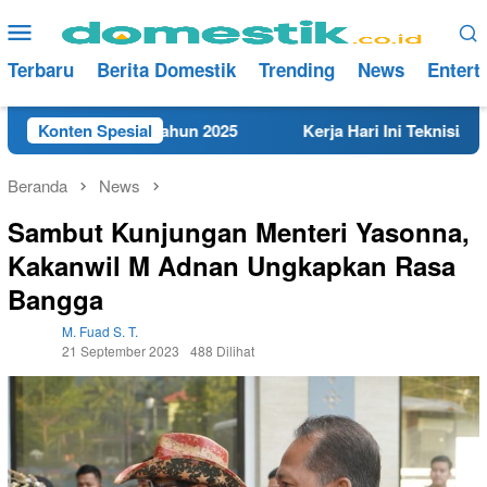
Loncat
Menu
ke
Mobile
konten
Terbaru
Berita Domestik
Trending
News
Entert
t di Rembang Tahun 2025
Konten Spesial
Kerja Hari Ini Teknisi/Mekan
Beranda
News
Sambut Kunjungan Menteri Yasonna,
Kakanwil M Adnan Ungkapkan Rasa
Bangga
M. Fuad S. T.
21 September 2023
488 Dilihat