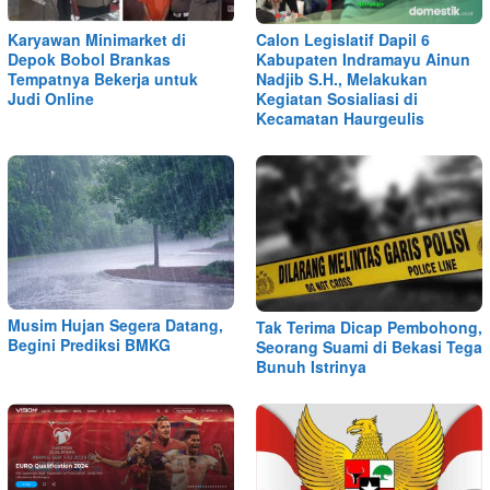
Karyawan Minimarket di
Calon Legislatif Dapil 6
Depok Bobol Brankas
Kabupaten Indramayu Ainun
Tempatnya Bekerja untuk
Nadjib S.H., Melakukan
Judi Online
Kegiatan Sosialiasi di
Kecamatan Haurgeulis
Musim Hujan Segera Datang,
Tak Terima Dicap Pembohong,
Begini Prediksi BMKG
Seorang Suami di Bekasi Tega
Bunuh Istrinya