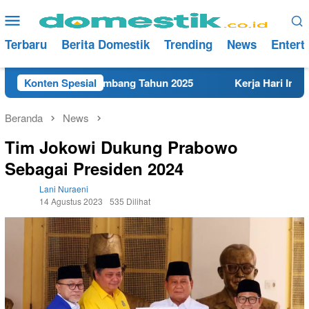
Loncat
Menu
ke
Mobile
konten
Terbaru
Berita Domestik
Trending
News
Entert
erdekat di Rembang Tahun 2025
Konten Spesial
Kerja Hari Ini Teknisi
Beranda
News
Tim Jokowi Dukung Prabowo
Sebagai Presiden 2024
Lani Nuraeni
14 Agustus 2023
535 Dilihat