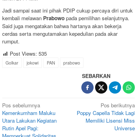
Jadi sampai saat ini pihak PDIP cukup percaya diri untuk
kembali melawan
pada pemilihan selanjutnya.
Prabowo
Said juga mengatakan bahwa hartanya akan bekerja
cerdas serta mengutamakan kepedulian pada akar
rumput.
Post Views:
535
Golkar
jokowi
PAN
prabowo
SEBARKAN
Navigasi
Pos sebelumnya
Pos berikutnya
pos
Kemenkumham Maluku
Poppy Capella Tidak Lagi
Utara Lakukan Kegiatan
Memiliki Lisensi Miss
Rutin Apel Pagi:
Universe
Memperkuat Solidaritas