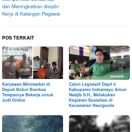
dan Meningkatkan disiplin
Kerja di Kalangan Pegawai
POS TERKAIT
Karyawan Minimarket di
Calon Legislatif Dapil 6
Depok Bobol Brankas
Kabupaten Indramayu Ainun
Tempatnya Bekerja untuk
Nadjib S.H., Melakukan
Judi Online
Kegiatan Sosialiasi di
Kecamatan Haurgeulis