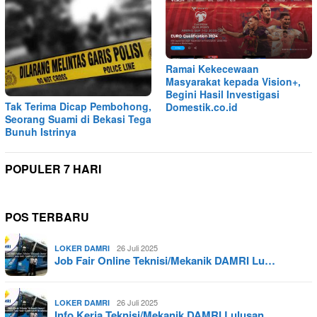
Ramai Kekecewaan
Masyarakat kepada Vision+,
Begini Hasil Investigasi
Tak Terima Dicap Pembohong,
Domestik.co.id
Seorang Suami di Bekasi Tega
Bunuh Istrinya
POPULER 7 HARI
POS TERBARU
26 Juli 2025
LOKER DAMRI
Job Fair Online Teknisi/Mekanik DAMRI Lu…
26 Juli 2025
LOKER DAMRI
Info Kerja Teknisi/Mekanik DAMRI Lulusan…