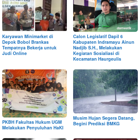
Karyawan Minimarket di
Calon Legislatif Dapil 6
Depok Bobol Brankas
Kabupaten Indramayu Ainun
Tempatnya Bekerja untuk
Nadjib S.H., Melakukan
Judi Online
Kegiatan Sosialiasi di
Kecamatan Haurgeulis
Musim Hujan Segera Datang,
PKBH Fakultas Hukum UGM
Begini Prediksi BMKG
Melakukan Penyuluhan HaKI