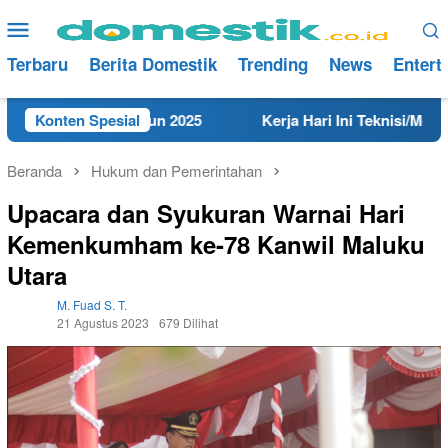
Loncat
Menu
ke
Mobile
konten
Terbaru
Berita Domestik
Trending
News
Entert
 Rembang Tahun 2025
Konten Spesial
Kerja Hari Ini Teknisi/Mekanik D
Beranda
Hukum dan Pemerintahan
Upacara dan Syukuran Warnai Hari
Kemenkumham ke-78 Kanwil Maluku
Utara
M. Fuad S. T.
21 Agustus 2023
679 Dilihat