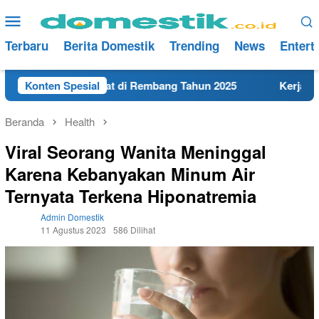
Loncat
Menu
ke
Mobile
konten
Terbaru
Berita Domestik
Trending
News
Entert
MA/SMK Terdekat di Rembang Tahun 2025
Konten Spesial
Kerja Hari Ini
Beranda
Health
Viral Seorang Wanita Meninggal
Karena Kebanyakan Minum Air
Ternyata Terkena Hiponatremia
Admin Domestik
11 Agustus 2023
586 Dilihat