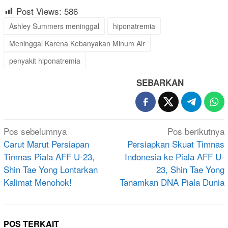
Post Views:
586
Ashley Summers meninggal
hiponatremia
Meninggal Karena Kebanyakan Minum Air
penyakit hiponatremia
SEBARKAN
Navigasi
Pos sebelumnya
Pos berikutnya
pos
Carut Marut Persiapan
Persiapkan Skuat Timnas
Timnas Piala AFF U-23,
Indonesia ke Piala AFF U-
Shin Tae Yong Lontarkan
23, Shin Tae Yong
Kalimat Menohok!
Tanamkan DNA Piala Dunia
POS TERKAIT