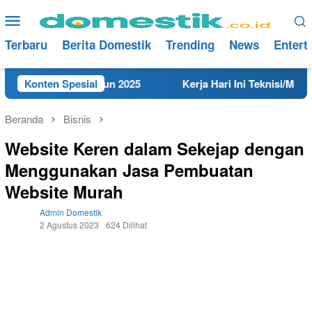
Loncat
Menu
ke
Mobile
konten
Terbaru
Berita Domestik
Trending
News
Entert
di Rembang Tahun 2025
Konten Spesial
Kerja Hari Ini Teknisi/Mekanik
Beranda
Bisnis
Website Keren dalam Sekejap dengan
Menggunakan Jasa Pembuatan
Website Murah
Admin Domestik
2 Agustus 2023
624 Dilihat