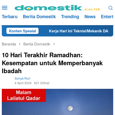
Loncat
Menu
ke
Mobile
konten
Terbaru
Berita Domestik
Trending
News
Entert
un 2025
Konten Spesial
Kerja Hari Ini Teknisi/Mekanik DAMRI Lulusan 
Beranda
Berita Domestik
10 Hari Terakhir Ramadhan:
Kesempatan untuk Memperbanyak
Ibadah
Sonya Ruri
4 April 2024
621 Dilihat