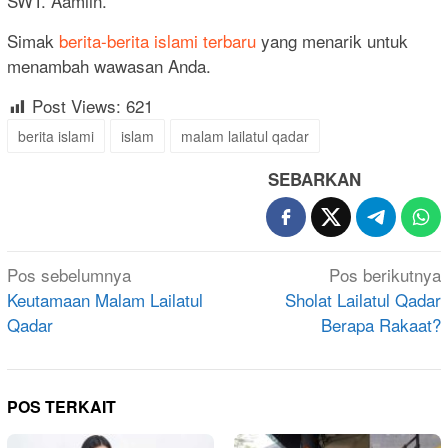
SWT. Aamiin.
Simak
berita-berita islami terbaru
yang menarik untuk
menambah wawasan Anda.
Post Views:
621
berita islami
islam
malam lailatul qadar
SEBARKAN
Navigasi
Pos sebelumnya
Pos berikutnya
pos
Keutamaan Malam Lailatul
Sholat Lailatul Qadar
Qadar
Berapa Rakaat?
POS TERKAIT