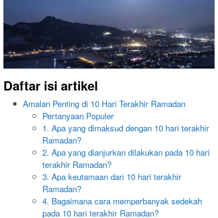
Daftar isi artikel
Amalan Penting di 10 Hari Terakhir Ramadan
Pertanyaan Populer
1. Apa yang dimaksud dengan 10 hari terakhir
Ramadan?
2. Apa yang dianjurkan dilakukan pada 10 hari
terakhir Ramadan?
3. Apa keutamaan dari 10 hari terakhir
Ramadan?
4. Bagaimana cara memperbanyak sedekah
pada 10 hari terakhir Ramadan?