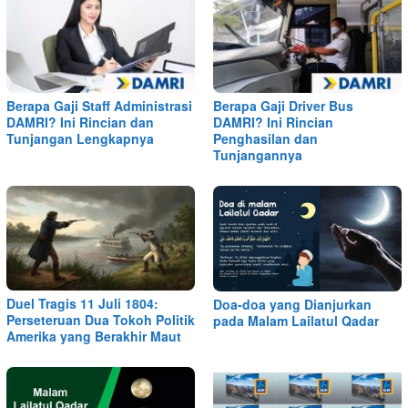
Berapa Gaji Staff Administrasi
Berapa Gaji Driver Bus
DAMRI? Ini Rincian dan
DAMRI? Ini Rincian
Tunjangan Lengkapnya
Penghasilan dan
Tunjangannya
Duel Tragis 11 Juli 1804:
Doa-doa yang Dianjurkan
Perseteruan Dua Tokoh Politik
pada Malam Lailatul Qadar
Amerika yang Berakhir Maut