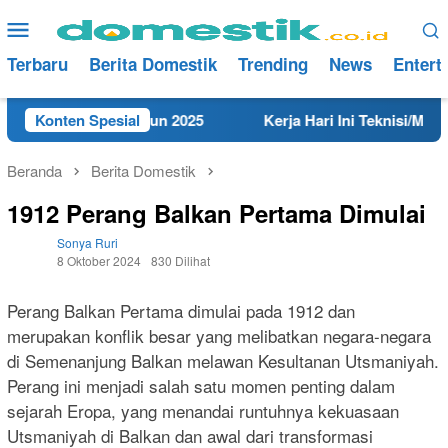
Loncat
Menu
ke
Mobile
konten
Terbaru
Berita Domestik
Trending
News
Entert
i Rembang Tahun 2025
Konten Spesial
Kerja Hari Ini Teknisi/Mekanik 
Beranda
Berita Domestik
1912 Perang Balkan Pertama Dimulai
Sonya Ruri
8 Oktober 2024
830 Dilihat
Perang Balkan Pertama dimulai pada 1912 dan
merupakan konflik besar yang melibatkan negara-negara
di Semenanjung Balkan melawan Kesultanan Utsmaniyah.
Perang ini menjadi salah satu momen penting dalam
sejarah Eropa, yang menandai runtuhnya kekuasaan
Utsmaniyah di Balkan dan awal dari transformasi