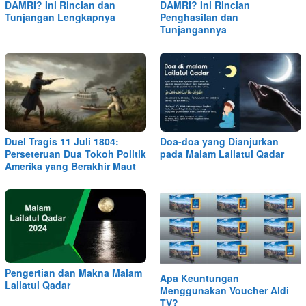
DAMRI? Ini Rincian dan
DAMRI? Ini Rincian
Tunjangan Lengkapnya
Penghasilan dan
Tunjangannya
Duel Tragis 11 Juli 1804:
Doa-doa yang Dianjurkan
Perseteruan Dua Tokoh Politik
pada Malam Lailatul Qadar
Amerika yang Berakhir Maut
Pengertian dan Makna Malam
Apa Keuntungan
Lailatul Qadar
Menggunakan Voucher Aldi
TV?