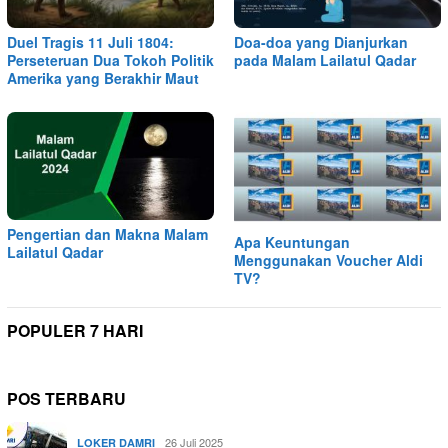
Duel Tragis 11 Juli 1804:
Doa-doa yang Dianjurkan
Perseteruan Dua Tokoh Politik
pada Malam Lailatul Qadar
Amerika yang Berakhir Maut
Pengertian dan Makna Malam
Apa Keuntungan
Lailatul Qadar
Menggunakan Voucher Aldi
TV?
POPULER 7 HARI
POS TERBARU
26 Juli 2025
LOKER DAMRI