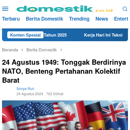
Loncat
Menu
ke
Mobile
konten
Terbaru
Berita Domestik
Trending
News
Entert
kat di Rembang Tahun 2025
Konten Spesial
Kerja Hari Ini Teknisi/Mek
Beranda
Berita Domestik
24 Agustus 1949: Tonggak Berdirinya
NATO, Benteng Pertahanan Kolektif
Barat
Sonya Ruri
24 Agustus 2024
702 Dilihat