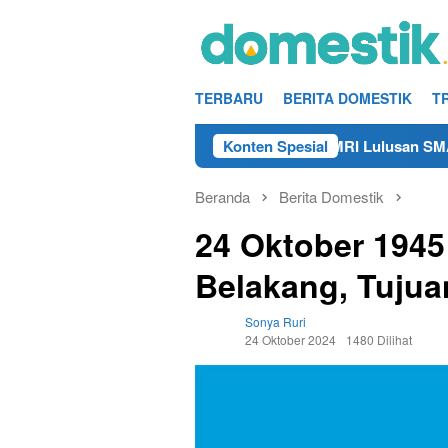
Loncat
ke
konten
TERBARU
BERITA DOMESTIK
T
Info Kerja Teknisi/Mekanik DAMRI Lulusan SMA/SMK Terde
Konten Spesial
Beranda
Berita Domestik
24 Oktober 1945
Belakang, Tujua
Sonya Ruri
24 Oktober 2024
1480 Dilihat