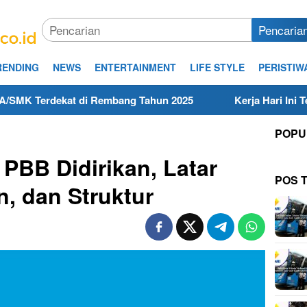
Pencaria
RENDING
NEWS
ENTERTAINMENT
LIFE STYLE
PERISTIW
kat di Rembang Tahun 2025
Kerja Hari Ini Teknisi/Meka
POPU
 PBB Didirikan, Latar
POS 
n, dan Struktur