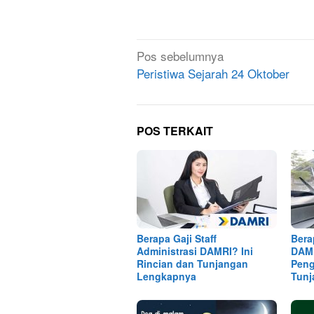
Navigasi
Pos sebelumnya
pos
Peristiwa Sejarah 24 Oktober
POS TERKAIT
Berapa Gaji Staff
Bera
Administrasi DAMRI? Ini
DAMR
Rincian dan Tunjangan
Peng
Lengkapnya
Tunj