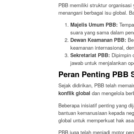
PBB memiliki struktur organisas
menangani berbagai isu global. B
Tempat
Majelis Umum PBB:
suara yang sama dalam pen
Ber
Dewan Keamanan PBB:
keamanan internasional, den
Dipimpin o
Sekretariat PBB:
jawab untuk menjalankan op
Peran Penting PBB S
Sejak didirikan, PBB telah mema
dan mengelola ber
konflik global
Beberapa inisiatif penting yang d
bantuan kemanusiaan kepada neg
global untuk memperkuat hak asa
PBB juga telah menjadi motor p