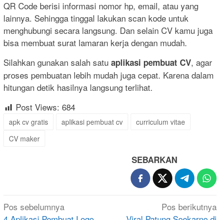
QR Code berisi informasi nomor hp, email, atau yang
lainnya. Sehingga tinggal lakukan scan kode untuk
menghubungi secara langsung. Dan selain CV kamu juga
bisa membuat surat lamaran kerja dengan mudah.
Silahkan gunakan salah satu
, agar
aplikasi pembuat CV
proses pembuatan lebih mudah juga cepat. Karena dalam
hitungan detik hasilnya langsung terlihat.
Post Views:
684
apk cv gratis
aplikasi pembuat cv
curriculum vitae
CV maker
SEBARKAN
Navigasi
Pos sebelumnya
Pos berikutnya
4 Aplikasi Pembuat Logo
Viral Patung Soekarno di