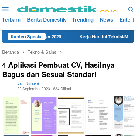
Loncat
Menu
ke
Mobile
konten
Terbaru
Berita Domestik
Trending
News
Entert
i Rembang Tahun 2025
Konten Spesial
Kerja Hari Ini Teknisi/Mekanik 
Beranda
Tekno & Sains
4 Aplikasi Pembuat CV, Hasilnya
Bagus dan Sesuai Standar!
Lani Nuraeni
22 September 2023
684 Dilihat