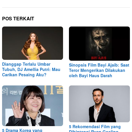
POS TERKAIT
Dianggap Terlalu Umbar
Sinopsis Film Bayi Ajaib: Saat
Tubuh, DJ Amellia Putri: Mau
Teror Mengerikan Dilakukan
Carikan Pesaing Aku?
oleh Bayi Haus Darah
5 Rekomendasi Film yang
5 Drama Korea yang
Dibintangi Ryan Gosling