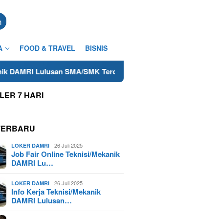
n
A
FOOD & TRAVEL
BISNIS
san SMA/SMK Terdekat di Cilacap Tahun 2025
Lowongan F
LER 7 HARI
TERBARU
26 Juli 2025
LOKER DAMRI
Job Fair Online Teknisi/Mekanik
DAMRI Lu…
26 Juli 2025
LOKER DAMRI
Info Kerja Teknisi/Mekanik
DAMRI Lulusan…