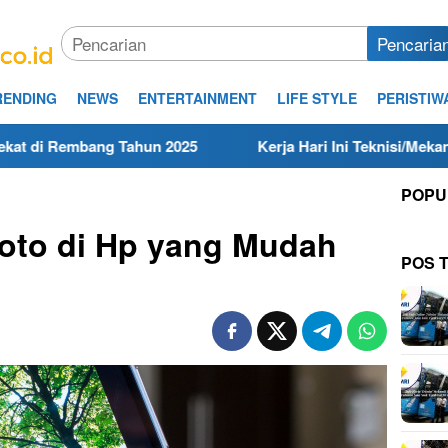
Pencaria
RENDING
NEWS
ENTERTAINMENT
LIFE STYLE
PERISTIW
 Tahun 2025
Kerja Hari Ini Teknisi/Mekanik DAMRI Lulu
POPU
 Foto di Hp yang Mudah
POS 