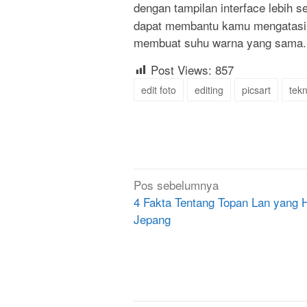
dengan tampilan interface lebih
dapat membantu kamu mengatasi
membuat suhu warna yang sama.
Post Views:
857
edit foto
editing
picsart
tek
Navigasi
Pos sebelumnya
pos
4 Fakta Tentang Topan Lan yang
Jepang