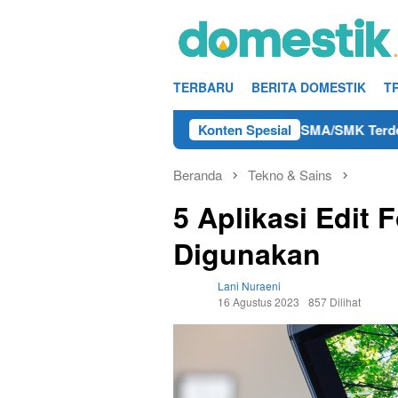
Loncat
ke
konten
TERBARU
BERITA DOMESTIK
T
 Teknisi/Mekanik DAMRI Lulusan SMA/SMK Terdekat di Rembang
Konten Spesial
Beranda
Tekno & Sains
5 Aplikasi Edit
Digunakan
Lani Nuraeni
16 Agustus 2023
857 Dilihat