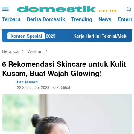
Loncat
Menu
ke
Mobile
konten
Terbaru
Berita Domestik
Trending
News
Entert
Rembang Tahun 2025
Konten Spesial
Kerja Hari Ini Teknisi/Mekanik DAM
Beranda
Woman
6 Rekomendasi Skincare untuk Kulit
Kusam, Buat Wajah Glowing!
Lani Nuraeni
22 September 2023
723 Dilihat