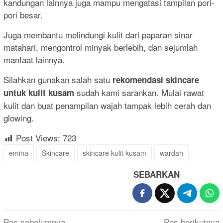
kandungan lainnya juga mampu mengatasi tampilan pori-
pori besar.
Juga membantu melindungi kulit dari paparan sinar
matahari, mengontrol minyak berlebih, dan sejumlah
manfaat lainnya.
Silahkan gunakan salah satu
rekomendasi skincare
sudah kami sarankan. Mulai rawat
untuk kulit kusam
kulit dan buat penampilan wajah tampak lebih cerah dan
glowing.
Post Views:
723
emina
Skincare
skincare kulit kusam
wardah
SEBARKAN
Navigasi
Pos sebelumnya
Pos berikutnya