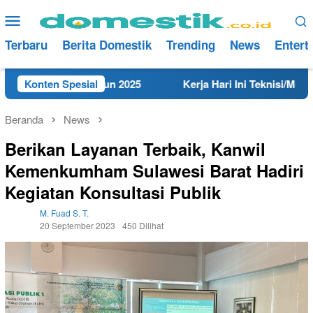
Loncat
Menu
ke
Mobile
konten
Terbaru
Berita Domestik
Trending
News
Entert
i Rembang Tahun 2025
Konten Spesial
Kerja Hari Ini Teknisi/Mekanik D
Beranda
News
Berikan Layanan Terbaik, Kanwil
Kemenkumham Sulawesi Barat Hadiri
Kegiatan Konsultasi Publik
M. Fuad S. T.
20 September 2023
450 Dilihat