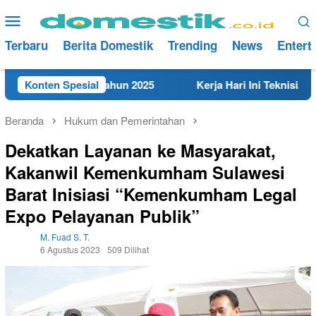
Loncat
Menu
ke
Mobile
konten
Terbaru
Berita Domestik
Trending
News
Entert
 di Rembang Tahun 2025
Konten Spesial
Kerja Hari Ini Teknisi/Mekani
Beranda
Hukum dan Pemerintahan
Dekatkan Layanan ke Masyarakat,
Kakanwil Kemenkumham Sulawesi
Barat Inisiasi “Kemenkumham Legal
Expo Pelayanan Publik”
M. Fuad S. T.
6 Agustus 2023
509 Dilihat