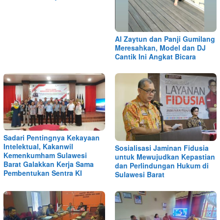
Al Zaytun dan Panji Gumilang
Meresahkan, Model dan DJ
Cantik Ini Angkat Bicara
Sadari Pentingnya Kekayaan
Intelektual, Kakanwil
Sosialisasi Jaminan Fidusia
Kemenkumham Sulawesi
untuk Mewujudkan Kepastian
Barat Galakkan Kerja Sama
dan Perlindungan Hukum di
Pembentukan Sentra KI
Sulawesi Barat