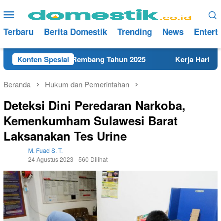
Loncat
Menu
ke
Mobile
konten
Terbaru
Berita Domestik
Trending
News
Entert
K Terdekat di Rembang Tahun 2025
Konten Spesial
Kerja Hari Ini Tekn
Beranda
Hukum dan Pemerintahan
Deteksi Dini Peredaran Narkoba,
Kemenkumham Sulawesi Barat
Laksanakan Tes Urine
M. Fuad S. T.
24 Agustus 2023
560 Dilihat