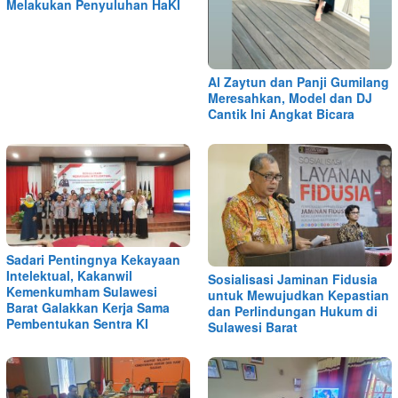
Melakukan Penyuluhan HaKI
Al Zaytun dan Panji Gumilang
Meresahkan, Model dan DJ
Cantik Ini Angkat Bicara
Sadari Pentingnya Kekayaan
Intelektual, Kakanwil
Sosialisasi Jaminan Fidusia
Kemenkumham Sulawesi
untuk Mewujudkan Kepastian
Barat Galakkan Kerja Sama
dan Perlindungan Hukum di
Pembentukan Sentra KI
Sulawesi Barat