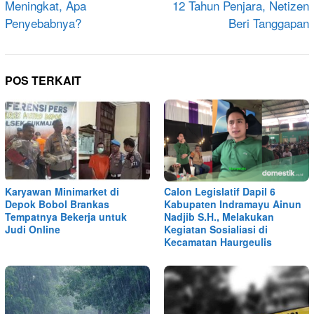
Meningkat, Apa
12 Tahun Penjara, Netizen
Penyebabnya?
Beri Tanggapan
POS TERKAIT
Karyawan Minimarket di
Calon Legislatif Dapil 6
Depok Bobol Brankas
Kabupaten Indramayu Ainun
Tempatnya Bekerja untuk
Nadjib S.H., Melakukan
Judi Online
Kegiatan Sosialiasi di
Kecamatan Haurgeulis