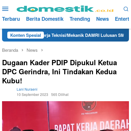
Loncat
Menu
ke
Mobile
konten
Terbaru
Berita Domestik
Trending
News
Entert
Konten Spesial
Info Kerja Teknisi/Mekanik DAMRI Lulusan SMA/SMK Te
Beranda
News
Dugaan Kader PDIP Dipukul Ketua
DPC Gerindra, Ini Tindakan Kedua
Kubu!
Lani Nuraeni
10 September 2023
565 Dilihat