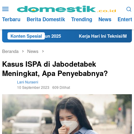
Loncat
Menu
ke
Mobile
konten
Terbaru
Berita Domestik
Trending
News
Entert
i Rembang Tahun 2025
Konten Spesial
Kerja Hari Ini Teknisi/Mekanik D
Beranda
News
Kasus ISPA di Jabodetabek
Meningkat, Apa Penyebabnya?
Lani Nuraeni
10 September 2023
609 Dilihat