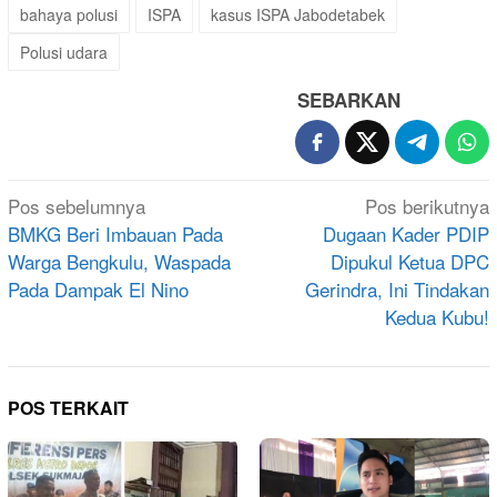
bahaya polusi
ISPA
kasus ISPA Jabodetabek
Polusi udara
SEBARKAN
Navigasi
Pos sebelumnya
Pos berikutnya
pos
BMKG Beri Imbauan Pada
Dugaan Kader PDIP
Warga Bengkulu, Waspada
Dipukul Ketua DPC
Pada Dampak El Nino
Gerindra, Ini Tindakan
Kedua Kubu!
POS TERKAIT