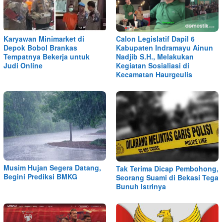
Karyawan Minimarket di
Calon Legislatif Dapil 6
Depok Bobol Brankas
Kabupaten Indramayu Ainun
Tempatnya Bekerja untuk
Nadjib S.H., Melakukan
Judi Online
Kegiatan Sosialiasi di
Kecamatan Haurgeulis
Musim Hujan Segera Datang,
Tak Terima Dicap Pembohong,
Begini Prediksi BMKG
Seorang Suami di Bekasi Tega
Bunuh Istrinya