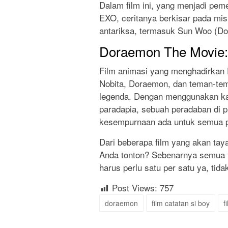
Dalam film ini, yang menjadi pe
EXO, ceritanya berkisar pada mi
antariksa, termasuk Sun Woo (Do
Doraemon The Movie:
Film animasi yang menghadirkan
Nobita, Doraemon, dan teman-tem
legenda. Dengan menggunakan ka
paradapia, sebuah peradaban di 
kesempurnaan ada untuk semua 
Dari beberapa film yang akan taya
Anda tonton? Sebenarnya semua f
harus perlu satu per satu ya, tid
Post Views:
757
doraemon
film catatan si boy
f