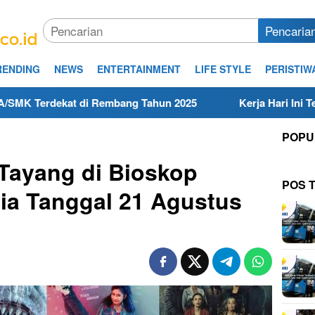
Pencaria
RENDING
NEWS
ENTERTAINMENT
LIFE STYLE
PERISTIW
t di Rembang Tahun 2025
Kerja Hari Ini Teknisi/Mekani
POPU
Tayang di Bioskop
POS 
ia Tanggal 21 Agustus