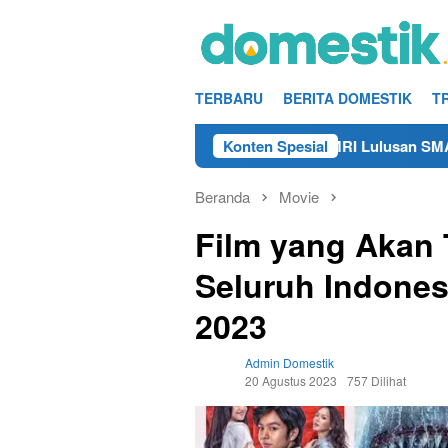
Loncat
ke
konten
TERBARU
BERITA DOMESTIK
T
Info Kerja Teknisi/Mekanik DAMRI Lulusan SMA/SMK Terdeka
Konten Spesial
Beranda
Movie
Film yang Akan 
Seluruh Indones
2023
Admin Domestik
20 Agustus 2023
757 Dilihat