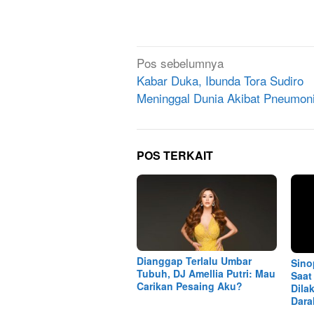
Navigasi
Pos sebelumnya
pos
Kabar Duka, Ibunda Tora Sudiro
Meninggal Dunia Akibat Pneumon
POS TERKAIT
Dianggap Terlalu Umbar
Sino
Tubuh, DJ Amellia Putri: Mau
Saat
Carikan Pesaing Aku?
Dila
Dara