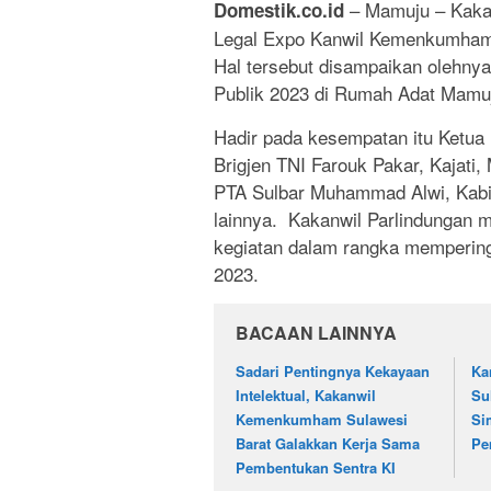
– Mamuju – Kaka
Domestik.co.id
Legal Expo Kanwil Kemenkumham 
Hal tersebut disampaikan olehny
Publik 2023 di Rumah Adat Mamuj
Hadir pada kesempatan itu Ketua
Brigjen TNI Farouk Pakar, Kajat
PTA Sulbar Muhammad Alwi, Kabin
lainnya. Kakanwil Parlindungan
kegiatan dalam rangka memperin
2023.
BACAAN LAINNYA
Sadari Pentingnya Kekayaan
Ka
Intelektual, Kakanwil
Su
Kemenkumham Sulawesi
Si
Barat Galakkan Kerja Sama
Pe
Pembentukan Sentra KI