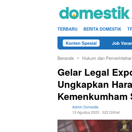
Loncat
ke
konten
TERBARU
BERITA DOMESTIK
T
at di Purworejo Tahun 2025
Konten Spesial
Job Vacancy Teknisi/Mek
Beranda
Hukum dan Pemerintaha
Gelar Legal Exp
Ungkapkan Hara
Kemenkumham S
Admin Domestik
13 Agustus 2023
522 Dilihat