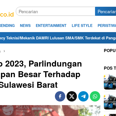
Pencaria
RENDING
NEWS
ENTERTAINMENT
LIFE STYLE
PERISTIW
anik DAMRI Lulusan SMA/SMK Terdekat di Pangandaran Tahun 2
POPU
n
o 2023, Parlindungan
POS 
pan Besar Terhadap
ulawesi Barat