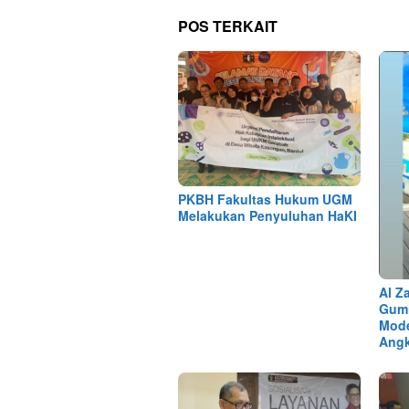
POS TERKAIT
PKBH Fakultas Hukum UGM
Melakukan Penyuluhan HaKI
Al Z
Gumi
Mode
Angk