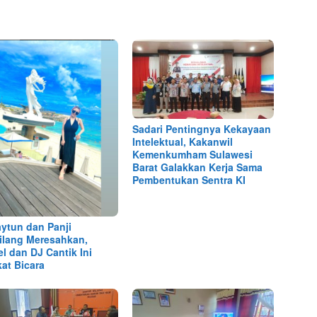
Sadari Pentingnya Kekayaan
Intelektual, Kakanwil
Kemenkumham Sulawesi
Barat Galakkan Kerja Sama
Pembentukan Sentra KI
aytun dan Panji
lang Meresahkan,
l dan DJ Cantik Ini
at Bicara