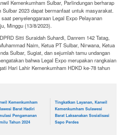
nwil Kemenkumham Sulbar, Parlindungan berharap
Sulbar 2023 dapat bermanfaat untuk masyarakat.
a saat penyelenggaraan Legal Expo Pelayanan
u, Minggu (13/8/2023).
 DPRD Sitti Suraidah Suhardi, Danrem 142 Tatag,
i, Muhammad Naim, Ketua PT Sulbar, Nirwana, Ketua
da Sulbar, Sugiat, dan sejumlah tamu undangan
 mengatakan bahwa Legal Expo merupakan rangkaian
gati Hari Lahir Kemenkumham HDKD ke-78 tahun
nwil Kemenkumham
Tingkatkan Layanan, Kanwil
lawesi Barat Hadiri
Kemenkumham Sulawesi
mulasi Pengamanan
Barat Laksanakan Sosialisasi
milu Tahun 2024
Sapo Perdes