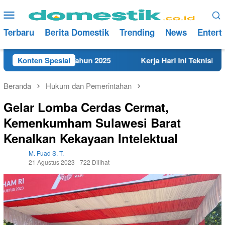
Loncat
Menu
ke
Mobile
konten
Terbaru
Berita Domestik
Trending
News
Entert
t di Rembang Tahun 2025
Konten Spesial
Kerja Hari Ini Teknisi/Mekani
Beranda
Hukum dan Pemerintahan
Gelar Lomba Cerdas Cermat,
Kemenkumham Sulawesi Barat
Kenalkan Kekayaan Intelektual
M. Fuad S. T.
21 Agustus 2023
722 Dilihat