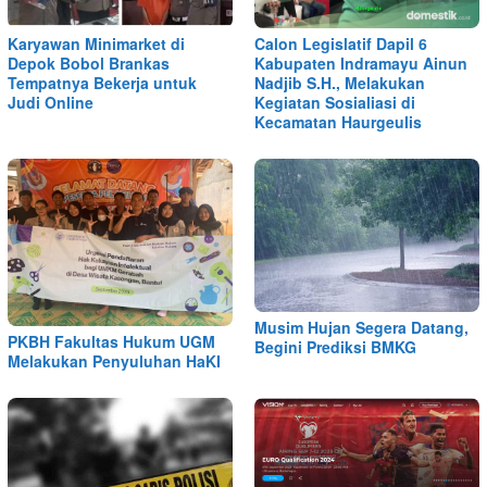
Karyawan Minimarket di
Calon Legislatif Dapil 6
Depok Bobol Brankas
Kabupaten Indramayu Ainun
Tempatnya Bekerja untuk
Nadjib S.H., Melakukan
Judi Online
Kegiatan Sosialiasi di
Kecamatan Haurgeulis
Musim Hujan Segera Datang,
PKBH Fakultas Hukum UGM
Begini Prediksi BMKG
Melakukan Penyuluhan HaKI