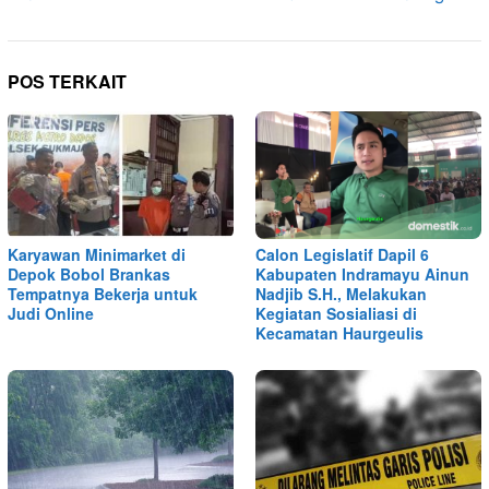
POS TERKAIT
Karyawan Minimarket di
Calon Legislatif Dapil 6
Depok Bobol Brankas
Kabupaten Indramayu Ainun
Tempatnya Bekerja untuk
Nadjib S.H., Melakukan
Judi Online
Kegiatan Sosialiasi di
Kecamatan Haurgeulis