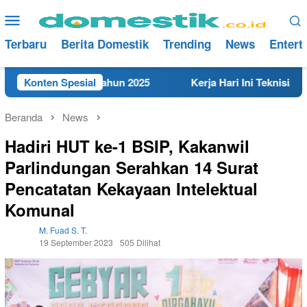
Loncat
Menu
ke
Mobile
konten
Terbaru
Berita Domestik
Trending
News
Entert
t di Rembang Tahun 2025
Konten Spesial
Kerja Hari Ini Teknisi/Mekani
Beranda
News
Hadiri HUT ke-1 BSIP, Kakanwil
Parlindungan Serahkan 14 Surat
Pencatatan Kekayaan Intelektual
Komunal
M. Fuad S. T.
19 September 2023
505 Dilihat