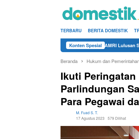
Loncat
ke
konten
TERBARU
BERITA DOMESTIK
T
Info Kerja Teknisi/Mekanik DAMRI Lulusan SMA/SMK Ter
Konten Spesial
Beranda
Hukum dan Pemerintaha
Ikuti Peringatan
Parlindungan S
Para Pegawai d
M. Fuad S. T.
17 Agustus 2023
579 Dilihat