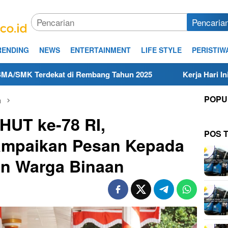
Pencaria
RENDING
NEWS
ENTERTAINMENT
LIFE STYLE
PERISTIW
dekat di Rembang Tahun 2025
Kerja Hari Ini Teknisi/Me
POPU
n
 HUT ke-78 RI,
POS 
ampaikan Pesan Kepada
an Warga Binaan