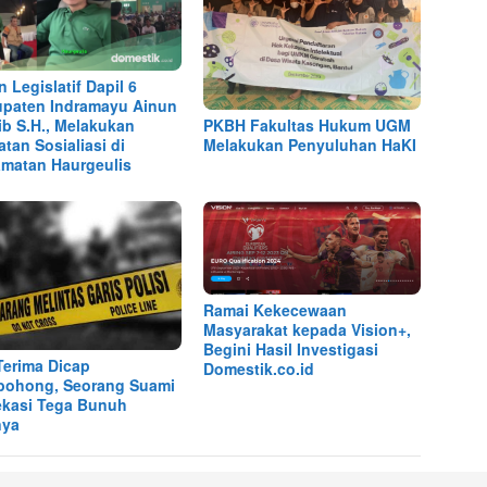
n Legislatif Dapil 6
paten Indramayu Ainun
ib S.H., Melakukan
PKBH Fakultas Hukum UGM
atan Sosialiasi di
Melakukan Penyuluhan HaKI
matan Haurgeulis
Ramai Kekecewaan
Masyarakat kepada Vision+,
Begini Hasil Investigasi
Terima Dicap
Domestik.co.id
ohong, Seorang Suami
ekasi Tega Bunuh
nya