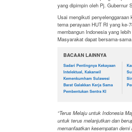
yang dipimpin oleh Pj. Gubernur S
Usai mengikuti penyelenggaraan k
tema perayaan HUT RI yang ke-78
membangun Indonesia yang lebih 
Masyarakat dapat bersama-sama be
BACAAN LAINNYA
Sadari Pentingnya Kekayaan
Ka
Intelektual, Kakanwil
Su
Kemenkumham Sulawesi
Si
Barat Galakkan Kerja Sama
Pe
Pembentukan Sentra KI
“Terus Melaju untuk Indonesia M
untuk terus melanjutkan dan ber
memanfaatkan kesempatan demi k