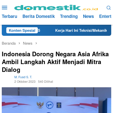
Loncat
Menu
ke
Mobile
konten
Terbaru
Berita Domestik
Trending
News
Entert
ng Tahun 2025
Konten Spesial
Kerja Hari Ini Teknisi/Mekanik DAMRI L
Beranda
News
Indonesia Dorong Negara Asia Afrika
Ambil Langkah Aktif Menjadi Mitra
Dialog
M. Fuad S. T.
2 Oktober 2023
540 Dilihat