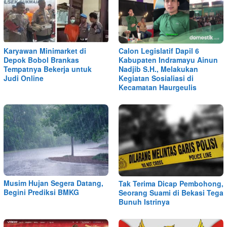
Karyawan Minimarket di
Calon Legislatif Dapil 6
Depok Bobol Brankas
Kabupaten Indramayu Ainun
Tempatnya Bekerja untuk
Nadjib S.H., Melakukan
Judi Online
Kegiatan Sosialiasi di
Kecamatan Haurgeulis
Musim Hujan Segera Datang,
Tak Terima Dicap Pembohong,
Begini Prediksi BMKG
Seorang Suami di Bekasi Tega
Bunuh Istrinya