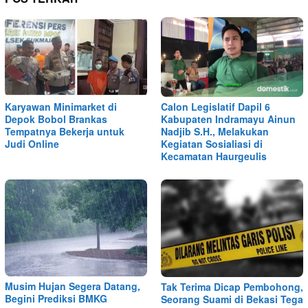
Karyawan Minimarket di
Calon Legislatif Dapil 6
Depok Bobol Brankas
Kabupaten Indramayu Ainun
Tempatnya Bekerja untuk
Nadjib S.H., Melakukan
Judi Online
Kegiatan Sosialiasi di
Kecamatan Haurgeulis
Musim Hujan Segera Datang,
Tak Terima Dicap Pembohong,
Begini Prediksi BMKG
Seorang Suami di Bekasi Tega