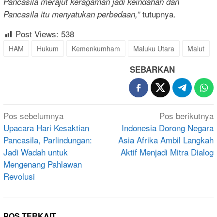
Pancasila merajut keragaman jadi keindahan dan
tutupnya.
Pancasila itu menyatukan perbedaan,”
Post Views:
538
HAM
Hukum
Kemenkumham
Maluku Utara
Malut
SEBARKAN
Navigasi
Pos sebelumnya
Pos berikutnya
pos
Upacara Hari Kesaktian
Indonesia Dorong Negara
Pancasila, Parlindungan:
Asia Afrika Ambil Langkah
Jadi Wadah untuk
Aktif Menjadi Mitra Dialog
Mengenang Pahlawan
Revolusi
POS TERKAIT