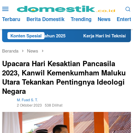
Loncat
Menu
ke
Mobile
konten
Terbaru
Berita Domestik
Trending
News
Entert
at di Rembang Tahun 2025
Konten Spesial
Kerja Hari Ini Teknisi/Meka
Beranda
News
Upacara Hari Kesaktian Pancasila
2023, Kanwil Kemenkumham Maluku
Utara Tekankan Pentingnya Ideologi
Negara
M. Fuad S. T.
2 Oktober 2023
538 Dilihat