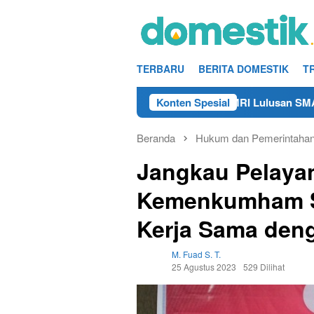
Loncat
ke
konten
TERBARU
BERITA DOMESTIK
T
Info Kerja Teknisi/Mekanik DAMRI Lulusan SMA/SMK Terdeka
Konten Spesial
Beranda
Hukum dan Pemerintaha
Jangkau Pelaya
Kemenkumham Su
Kerja Sama den
M. Fuad S. T.
25 Agustus 2023
529 Dilihat