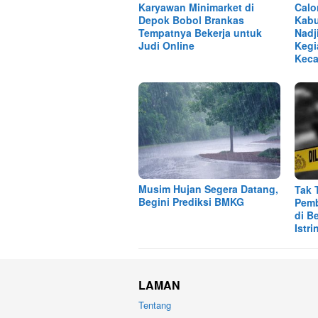
Karyawan Minimarket di
Calo
Depok Bobol Brankas
Kabu
Tempatnya Bekerja untuk
Nadj
Judi Online
Kegi
Keca
Musim Hujan Segera Datang,
Tak 
Begini Prediksi BMKG
Pemb
di B
Istri
LAMAN
Tentang