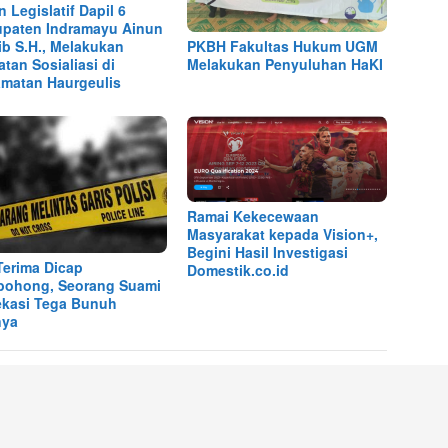
n Legislatif Dapil 6
paten Indramayu Ainun
ib S.H., Melakukan
PKBH Fakultas Hukum UGM
atan Sosialiasi di
Melakukan Penyuluhan HaKI
matan Haurgeulis
Ramai Kekecewaan
Masyarakat kepada Vision+,
Begini Hasil Investigasi
Terima Dicap
Domestik.co.id
ohong, Seorang Suami
ekasi Tega Bunuh
nya