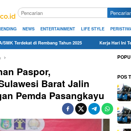
Pencaria
RENDING
NEWS
ENTERTAINMENT
LIFE STYLE
PERISTIW
t di Rembang Tahun 2025
Kerja Hari Ini Teknisi/Mekani
POPU
n
nan Paspor,
POS 
lawesi Barat Jalin
gan Pemda Pasangkayu