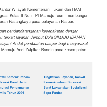
Kantor Wilayah Kementerian Hukum dan HAM
migrasi Kelas II Non TPI Mamuju resmi membangun
erah Pasangkayu pada pelayanan Paspor.
engan pendandatanganan kesepakatan dengan
u terkait layanan Jemput Bola SIMAJU IDAMAN
elayani Anda) pembuatan paspor bagi masyarakat
i Mamuju Andi Zulpikar Rasdin pada kesempatan
nwil Kemenkumham
Tingkatkan Layanan, Kanwil
lawesi Barat Hadiri
Kemenkumham Sulawesi
mulasi Pengamanan
Barat Laksanakan Sosialisasi
milu Tahun 2024
Sapo Perdes