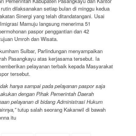
ari Pemerintah Kabupaten Pasangkayu dan Kantor
rutin dilaksanakan setiap bulan di minggu kedua
katan Sinergi yang telah ditandatangani. Usai
 Imigrasi Mamuju langsung menerima 51
9 permohonan paspor penggantian dan 42
tujuan Umroh dan Wisata.
nkumham Sulbar, Parlindungan menyampaikan
rah Pasangkayu atas kerjasama tersebut. Ia
memberikan pelayanan terbaik kepada Masyarakat
por tersebut.
 tidak hanya sampai pada pelayanan paspor saja
Lakukan dengan Pihak Pemerintah Daerah
naan pelayanan di bidang Administrasi Hukum
tutup salah seorang Kakanwil di bawah
innya,”
nna itu