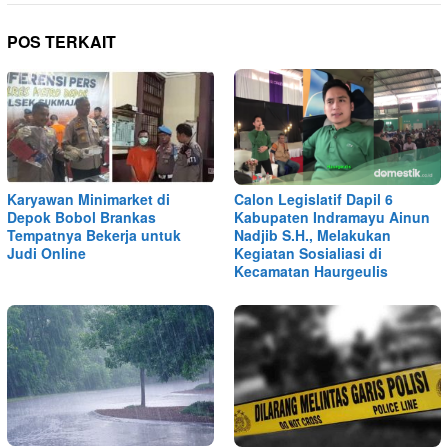
POS TERKAIT
Karyawan Minimarket di
Calon Legislatif Dapil 6
Depok Bobol Brankas
Kabupaten Indramayu Ainun
Tempatnya Bekerja untuk
Nadjib S.H., Melakukan
Judi Online
Kegiatan Sosialiasi di
Kecamatan Haurgeulis