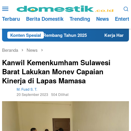
Loncat
Menu
ke
Mobile
konten
Terbaru
Berita Domestik
Trending
News
Entert
SMK Terdekat di Rembang Tahun 2025
Konten Spesial
Kerja Hari Ini Te
Beranda
News
Kanwil Kemenkumham Sulawesi
Barat Lakukan Monev Capaian
Kinerja di Lapas Mamasa
M. Fuad S. T.
20 September 2023
504 Dilihat