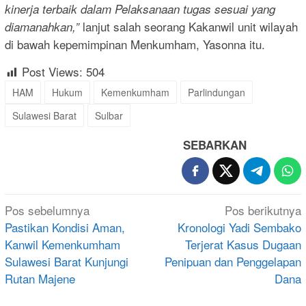
kinerja terbaik dalam Pelaksanaan tugas sesuai yang
lanjut salah seorang Kakanwil unit wilayah
diamanahkan,”
di bawah kepemimpinan Menkumham, Yasonna itu.
Post Views:
504
HAM
Hukum
Kemenkumham
Parlindungan
Sulawesi Barat
Sulbar
SEBARKAN
Navigasi
Pos sebelumnya
Pos berikutnya
pos
Pastikan Kondisi Aman,
Kronologi Yadi Sembako
Kanwil Kemenkumham
Terjerat Kasus Dugaan
Sulawesi Barat Kunjungi
Penipuan dan Penggelapan
Rutan Majene
Dana