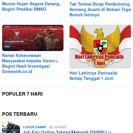
Musim Hujan Segera Datang,
Tak Terima Dicap Pembohong,
Begini Prediksi BMKG
Seorang Suami di Bekasi Tega
Bunuh Istrinya
Ramai Kekecewaan
Masyarakat kepada Vision+,
Begini Hasil Investigasi
Domestik.co.id
Hari Lahirnya Pancasila
Setiap Tanggal 1 Juni
POPULER 7 HARI
POS TERBARU
26 Juli 2025
LOKER DAMRI
Job Fair Online Teknisi/Mekanik DAMRI Lu…