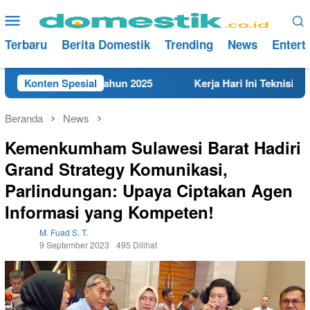
Loncat
Menu
ke
Mobile
konten
Terbaru
Berita Domestik
Trending
News
Entert
t di Rembang Tahun 2025
Konten Spesial
Kerja Hari Ini Teknisi/Mekan
Beranda
News
Kemenkumham Sulawesi Barat Hadiri
Grand Strategy Komunikasi,
Parlindungan: Upaya Ciptakan Agen
Informasi yang Kompeten!
M. Fuad S. T.
9 September 2023
495 Dilihat