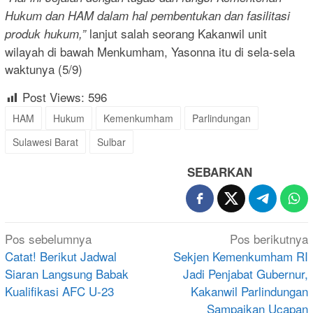
Hukum dan HAM dalam hal pembentukan dan fasilitasi
lanjut salah seorang Kakanwil unit
produk hukum,”
wilayah di bawah Menkumham, Yasonna itu di sela-sela
waktunya (5/9)
Post Views:
596
HAM
Hukum
Kemenkumham
Parlindungan
Sulawesi Barat
Sulbar
SEBARKAN
Navigasi
Pos sebelumnya
Pos berikutnya
pos
Catat! Berikut Jadwal
Sekjen Kemenkumham RI
Siaran Langsung Babak
Jadi Penjabat Gubernur,
Kualifikasi AFC U-23
Kakanwil Parlindungan
Sampaikan Ucapan