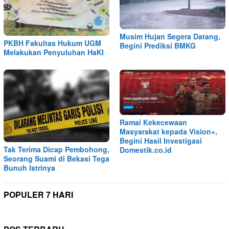
Musim Hujan Segera Datang,
PKBH Fakultas Hukum UGM
Begini Prediksi BMKG
Melakukan Penyuluhan HaKI
Ramai Kekecewaan
Masyarakat kepada Vision+,
Begini Hasil Investigasi
Tak Terima Dicap Pembohong,
Domestik.co.id
Seorang Suami di Bekasi Tega
Bunuh Istrinya
POPULER 7 HARI