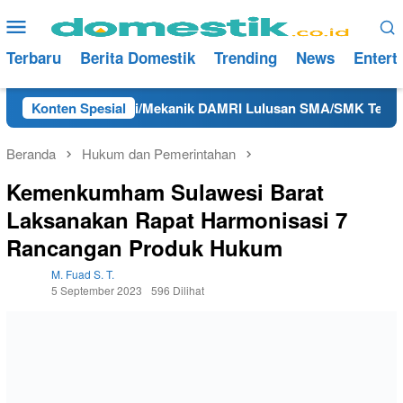
Loncat
Menu
ke
Mobile
konten
Terbaru
Berita Domestik
Trending
News
Entert
a Hari Ini Teknisi/Mekanik DAMRI Lulusan SMA/SMK Terdekat di 
Konten Spesial
Beranda
Hukum dan Pemerintahan
Kemenkumham Sulawesi Barat
Laksanakan Rapat Harmonisasi 7
Rancangan Produk Hukum
M. Fuad S. T.
5 September 2023
596 Dilihat