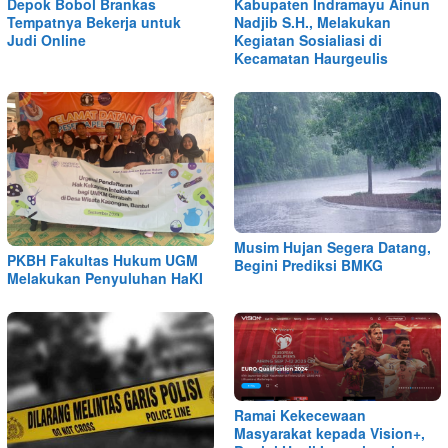
Depok Bobol Brankas
Kabupaten Indramayu Ainun
Tempatnya Bekerja untuk
Nadjib S.H., Melakukan
Judi Online
Kegiatan Sosialiasi di
Kecamatan Haurgeulis
Musim Hujan Segera Datang,
PKBH Fakultas Hukum UGM
Begini Prediksi BMKG
Melakukan Penyuluhan HaKI
Ramai Kekecewaan
Masyarakat kepada Vision+,