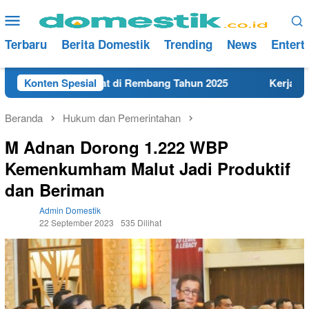
Loncat
Menu
ke
Mobile
konten
Terbaru
Berita Domestik
Trending
News
Entert
SMA/SMK Terdekat di Rembang Tahun 2025
Konten Spesial
Kerja Hari In
Beranda
Hukum dan Pemerintahan
M Adnan Dorong 1.222 WBP
Kemenkumham Malut Jadi Produktif
dan Beriman
Admin Domestik
22 September 2023
535 Dilihat