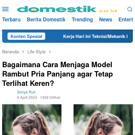
Loncat
Menu
ke
Mobile
konten
Terbaru
Berita Domestik
Trending
News
Entert
Tahun 2025
Konten Spesial
Kerja Hari Ini Teknisi/Mekanik DAMRI Lulus
Beranda
Life Style
Bagaimana Cara Menjaga Model
Rambut Pria Panjang agar Tetap
Terlihat Keren?
Sonya Ruri
6 April 2024
1309 Dilihat