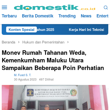
Loncat
Menu
ke
Mobile
konten
Terbaru
Berita Domestik
Trending
News
Entert
t di Rembang Tahun 2025
Konten Spesial
Kerja Hari Ini Teknisi/Mekan
Beranda
Hukum dan Pemerintahan
Monev Rumah Tahanan Weda,
Kemenkumham Maluku Utara
Sampaikan Beberapa Poin Perhatian
M. Fuad S. T.
30 Agustus 2023
497 Dilihat