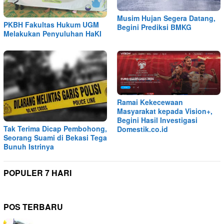
Musim Hujan Segera Datang,
PKBH Fakultas Hukum UGM
Begini Prediksi BMKG
Melakukan Penyuluhan HaKI
Ramai Kekecewaan
Masyarakat kepada Vision+,
Begini Hasil Investigasi
Tak Terima Dicap Pembohong,
Domestik.co.id
Seorang Suami di Bekasi Tega
Bunuh Istrinya
POPULER 7 HARI
POS TERBARU