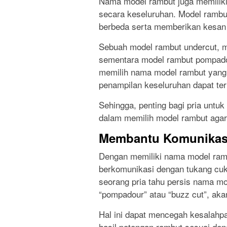
Nama model rambut juga memiliki
secara keseluruhan. Model rambut
berbeda serta memberikan kesan
Sebuah model rambut undercut, m
sementara model rambut pompado
memilih nama model rambut yang 
penampilan keseluruhan dapat terl
Sehingga, penting bagi pria untu
dalam memilih model rambut agar
Membantu Komunikas
Dengan memiliki nama model ramb
berkomunikasi dengan tukang cuk
seorang pria tahu persis nama mo
“pompadour” atau “buzz cut”, ak
Hal ini dapat mencegah kesalah
hasil potongan rambut sesuai de