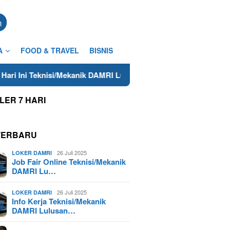
n
A
FOOD & TRAVEL
BISNIS
si/Mekanik DAMRI Lulusan SMA/SMK Terdekat di Cilacap Tahun 20
LER 7 HARI
TERBARU
26 Juli 2025
LOKER DAMRI
Job Fair Online Teknisi/Mekanik
DAMRI Lu…
26 Juli 2025
LOKER DAMRI
Info Kerja Teknisi/Mekanik
DAMRI Lulusan…