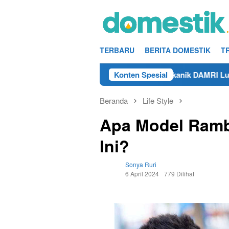
Loncat
ke
konten
TERBARU
BERITA DOMESTIK
T
25
Info Kerja Teknisi/Mekanik DAMRI Lulusan SMA/SMK
Konten Spesial
Beranda
Life Style
Apa Model Rambu
Ini?
Sonya Ruri
6 April 2024
779 Dilihat