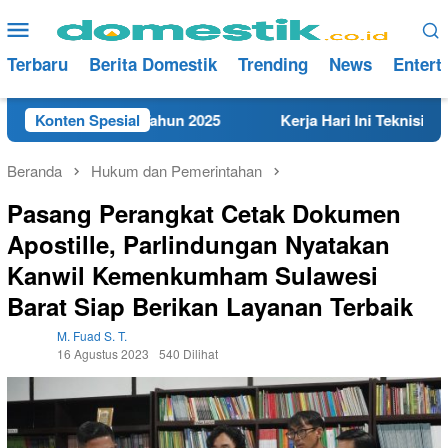
Loncat
Menu
ke
Mobile
konten
Terbaru
Berita Domestik
Trending
News
Entert
t di Rembang Tahun 2025
Konten Spesial
Kerja Hari Ini Teknisi/Mekan
Beranda
Hukum dan Pemerintahan
Pasang Perangkat Cetak Dokumen
Apostille, Parlindungan Nyatakan
Kanwil Kemenkumham Sulawesi
Barat Siap Berikan Layanan Terbaik
M. Fuad S. T.
16 Agustus 2023
540 Dilihat