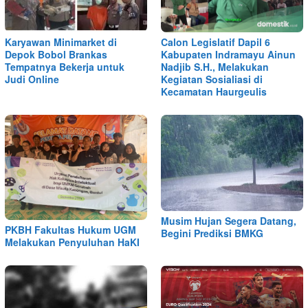
Karyawan Minimarket di
Calon Legislatif Dapil 6
Depok Bobol Brankas
Kabupaten Indramayu Ainun
Tempatnya Bekerja untuk
Nadjib S.H., Melakukan
Judi Online
Kegiatan Sosialiasi di
Kecamatan Haurgeulis
Musim Hujan Segera Datang,
PKBH Fakultas Hukum UGM
Begini Prediksi BMKG
Melakukan Penyuluhan HaKI