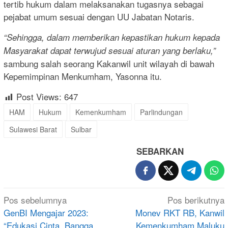
tertib hukum dalam melaksanakan tugasnya sebagai
pejabat umum sesuai dengan UU Jabatan Notaris.
“Sehingga, dalam memberikan kepastikan hukum kepada
Masyarakat dapat terwujud sesuai aturan yang berlaku,”
sambung salah seorang Kakanwil unit wilayah di bawah
Kepemimpinan Menkumham, Yasonna itu.
Post Views:
647
HAM
Hukum
Kemenkumham
Parlindungan
Sulawesi Barat
Sulbar
SEBARKAN
Navigasi
Pos sebelumnya
Pos berikutnya
pos
GenBI Mengajar 2023:
Monev RKT RB, Kanwil
“Edukasi Cinta, Bangga,
Kemenkumham Maluku