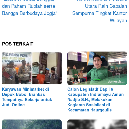
dan Paham Rupiah serta
Utara Raih Capaian
Bangga Berbudaya Jogja”
Sempurna Tingkat Kantor
Wilayah
POS TERKAIT
Karyawan Minimarket di
Calon Legislatif Dapil 6
Depok Bobol Brankas
Kabupaten Indramayu Ainun
Tempatnya Bekerja untuk
Nadjib S.H., Melakukan
Judi Online
Kegiatan Sosialiasi di
Kecamatan Haurgeulis