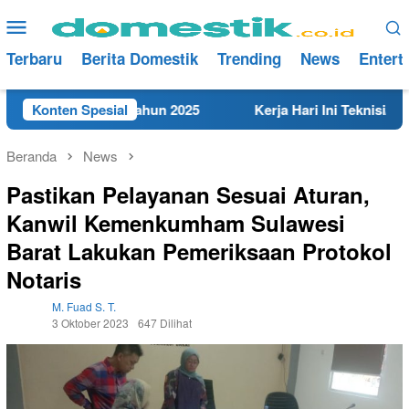
Loncat
Menu
ke
Mobile
konten
Terbaru
Berita Domestik
Trending
News
Entert
t di Rembang Tahun 2025
Konten Spesial
Kerja Hari Ini Teknisi/Mekan
Beranda
News
Pastikan Pelayanan Sesuai Aturan,
Kanwil Kemenkumham Sulawesi
Barat Lakukan Pemeriksaan Protokol
Notaris
M. Fuad S. T.
3 Oktober 2023
647 Dilihat