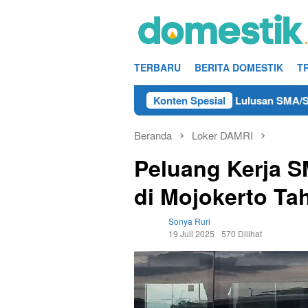
Loncat
ke
konten
TERBARU
BERITA DOMESTIK
T
o Kerja Teknisi/Mekanik DAMRI Lulusan SMA/SMK Terdekat di 
Konten Spesial
Beranda
Loker DAMRI
Peluang Kerja 
di Mojokerto Ta
Sonya Ruri
19 Juli 2025
570 Dilihat