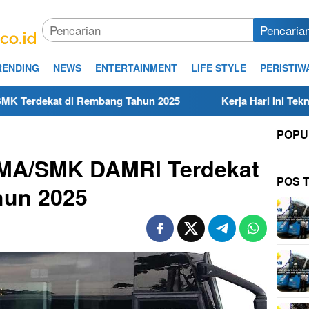
Pencaria
RENDING
NEWS
ENTERTAINMENT
LIFE STYLE
PERISTIW
Rembang Tahun 2025
Kerja Hari Ini Teknisi/Mekanik DAM
POPU
SMA/SMK DAMRI Terdekat
POS 
hun 2025