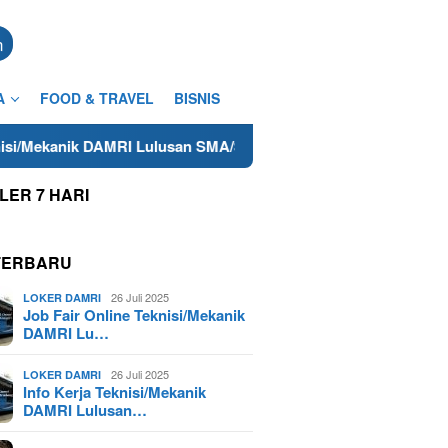
n
A
FOOD & TRAVEL
BISNIS
RI Lulusan SMA/SMK Terdekat di Cilacap Tahun 2025
Low
LER 7 HARI
TERBARU
26 Juli 2025
LOKER DAMRI
Job Fair Online Teknisi/Mekanik
DAMRI Lu…
26 Juli 2025
LOKER DAMRI
Info Kerja Teknisi/Mekanik
DAMRI Lulusan…