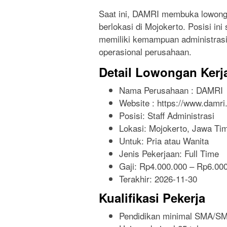
Saat ini, DAMRI membuka lowongan
berlokasi di Mojokerto. Posisi i
memiliki kemampuan administrasi 
operasional perusahaan.
Detail Lowongan Kerj
Nama Perusahaan :
DAMRI
Website :
https://www.damri.
Posisi: Staff Administrasi
Lokasi: Mojokerto, Jawa Tim
Untuk: Pria atau Wanita
Jenis Pekerjaan:
Full Time
Gaji: Rp
4.000.000
– Rp
6.00
Terakhir:
2026-11-30
Kualifikasi Pekerja
Pendidikan minimal SMA/SM